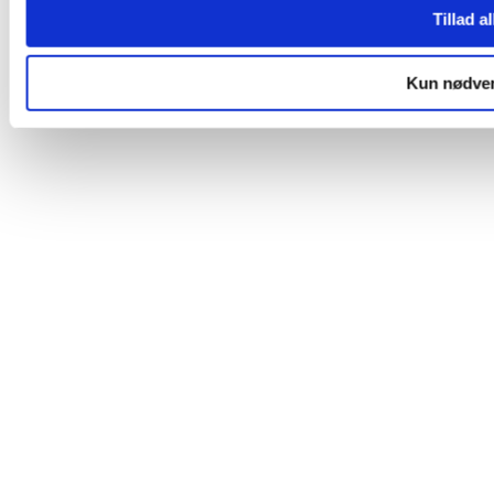
Tillad a
Kun nødven