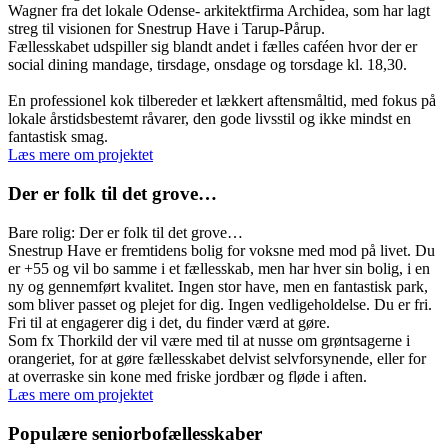
Wagner fra det lokale Odense- arkitektfirma Archidea, som har lagt
streg til visionen for Snestrup Have i Tarup-Pårup.
Fællesskabet udspiller sig blandt andet i fælles caféen hvor der er
social dining mandage, tirsdage, onsdage og torsdage kl. 18,30.
En professionel kok tilbereder et lækkert aftensmåltid, med fokus på
lokale årstidsbestemt råvarer, den gode livsstil og ikke mindst en
fantastisk smag.
Læs mere om projektet
Der er folk til det grove…
Bare rolig: Der er folk til det grove…
Snestrup Have er fremtidens bolig for voksne med mod på livet. Du
er +55 og vil bo samme i et fællesskab, men har hver sin bolig, i en
ny og gennemført kvalitet. Ingen stor have, men en fantastisk park,
som bliver passet og plejet for dig. Ingen vedligeholdelse. Du er fri.
Fri til at engagerer dig i det, du finder værd at gøre.
Som fx Thorkild der vil være med til at nusse om grøntsagerne i
orangeriet, for at gøre fællesskabet delvist selvforsynende, eller for
at overraske sin kone med friske jordbær og fløde i aften.
Læs mere om projektet
Populære seniorbofællesskaber