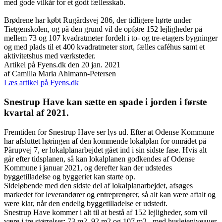
med gode vilkår for et godt fællesskab.
Brødrene har købt Rugårdsvej 286, der tidligere hørte under
Tietgenskolen, og på den grund vil de opføre 152 lejligheder på
mellem 73 og 107 kvadratmeter fordelt i to- og tre-etagers bygninger
og med plads til et 400 kvadratmeter stort, fælles caféhus samt et
aktivitetshus med værksteder.
Artikel på Fyens.dk den 20 jan. 2021
af Camilla Maria Ahlmann-Petersen
Læs artikel på Fyens.dk
Snestrup Have kan sætte en spade i jorden i første
kvartal af 2021.
Fremtiden for Snestrup Have ser lys ud. Efter at Odense Kommune
har afsluttet høringen af den kommende lokalplan for området på
Pårupvej 7, er lokalplanarbejdet gået ind i sin sidste fase. Hvis alt
går efter tidsplanen, så kan lokalplanen godkendes af Odense
Kommune i januar 2021, og derefter kan der udstedes
byggetilladelse og byggeriet kan starte op.
Sideløbende med den sidste del af lokalplanarbejdet, afsøges
markedet for leverandører og entreprenører, så alt kan være aftalt og
være klar, når den endelig byggetilladelse er udstedt.
Snestrup Have kommer i alt til at bestå af 152 lejligheder, som vil
være i tre størrelser; 73 m2, 92 m2 og 107 m2., med huslejeniveauer