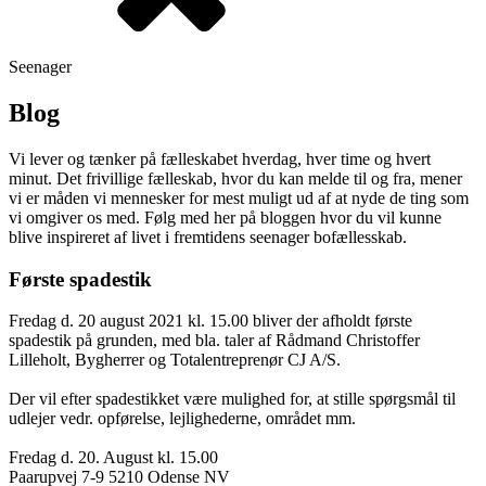
Seenager
Blog
Vi lever og tænker på fælleskabet hverdag, hver time og hvert
minut. Det frivillige fælleskab, hvor du kan melde til og fra, mener
vi er måden vi mennesker for mest muligt ud af at nyde de ting som
vi omgiver os med. Følg med her på bloggen hvor du vil kunne
blive inspireret af livet i fremtidens seenager bofællesskab.
F
ørste spadestik
Fredag d. 20 august 2021 kl. 15.00 bliver der afholdt første
spadestik på grunden, med bla. taler af Rådmand Christoffer
Lilleholt, Bygherrer og Totalentreprenør CJ A/S.
Der vil efter spadestikket være mulighed for, at stille spørgsmål til
udlejer vedr. opførelse, lejlighederne, området mm.
Fredag d. 20. August kl. 15.00
Paarupvej 7-9 5210 Odense NV