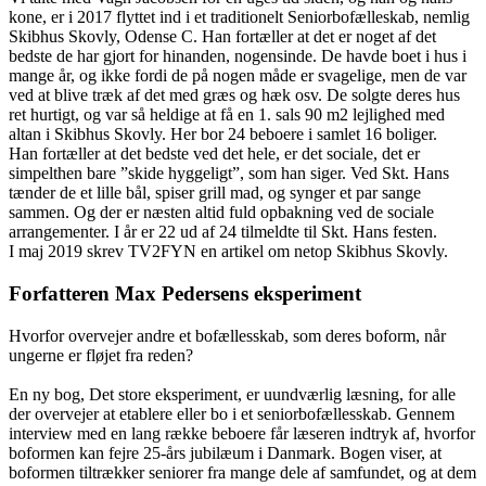
kone, er i 2017 flyttet ind i et traditionelt Seniorbofælleskab, nemlig
Skibhus Skovly, Odense C. Han fortæller at det er noget af det
bedste de har gjort for hinanden, nogensinde. De havde boet i hus i
mange år, og ikke fordi de på nogen måde er svagelige, men de var
ved at blive træk af det med græs og hæk osv. De solgte deres hus
ret hurtigt, og var så heldige at få en 1. sals 90 m2 lejlighed med
altan i Skibhus Skovly. Her bor 24 beboere i samlet 16 boliger.
Han fortæller at det bedste ved det hele, er det sociale, det er
simpelthen bare ”skide hyggeligt”, som han siger. Ved Skt. Hans
tænder de et lille bål, spiser grill mad, og synger et par sange
sammen. Og der er næsten altid fuld opbakning ved de sociale
arrangementer. I år er 22 ud af 24 tilmeldte til Skt. Hans festen.
I maj 2019 skrev TV2FYN en artikel om netop Skibhus Skovly.
Forfatteren Max Pedersens eksperiment
Hvorfor overvejer andre et bofællesskab, som deres boform, når
ungerne er fløjet fra reden?
En ny bog, Det store eksperiment, er uundværlig læsning, for alle
der overvejer at etablere eller bo i et seniorbofællesskab. Gennem
interview med en lang række beboere får læseren indtryk af, hvorfor
boformen kan fejre 25-års jubilæum i Danmark. Bogen viser, at
boformen tiltrækker seniorer fra mange dele af samfundet, og at dem