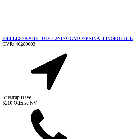
FÆLLESSKABET
UDLEJNING
OM OS
PRIVATLIVSPOLITIK
CVR: 40289003
Snestrup Have 1
5210 Odense NV