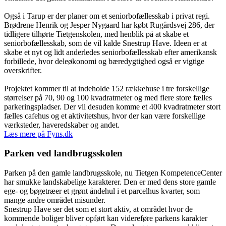
Også i Tarup er der planer om et seniorbofællesskab i privat regi.
Brødrene Henrik og Jesper Nygaard har købt Rugårdsvej 286, der
tidligere tilhørte Tietgenskolen, med henblik på at skabe et
seniorbofællesskab, som de vil kalde Snestrup Have. Ideen er at
skabe et nyt og lidt anderledes seniorbofællesskab efter amerikansk
forbillede, hvor deleøkonomi og bæredygtighed også er vigtige
overskrifter.
Projektet kommer til at indeholde 152 rækkehuse i tre forskellige
størrelser på 70, 90 og 100 kvadratmeter og med flere store fælles
parkeringspladser. Der vil desuden komme et 400 kvadratmeter stort
fælles cafehus og et aktivitetshus, hvor der kan være forskellige
værksteder, haveredskaber og andet.
Læs mere på Fyns.dk
Parken ved landbrugsskolen
Parken på den gamle landbrugsskole, nu Tietgen KompetenceCenter
har smukke landskabelige karakterer. Den er med dens store gamle
ege- og bøgetræer et grønt åndehul i et parcelhus kvarter, som
mange andre området misunder.
Snestrup Have ser det som et stort aktiv, at området hvor de
kommende boliger bliver opført kan videreføre parkens karakter