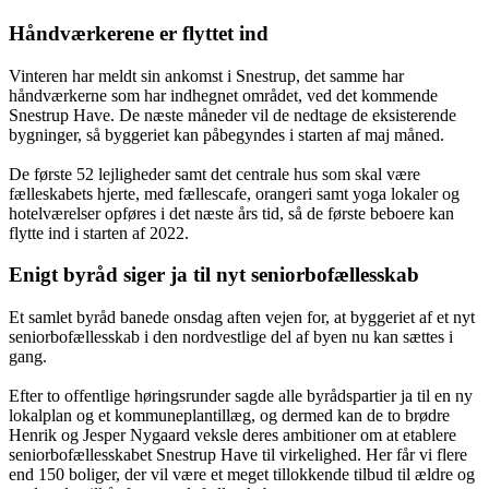
Håndværkerene er flyttet ind
Vinteren har meldt sin ankomst i Snestrup, det samme har
håndværkerne som har indhegnet området, ved det kommende
Snestrup Have. De næste måneder vil de nedtage de eksisterende
bygninger, så byggeriet kan påbegyndes i starten af maj måned.
De første 52 lejligheder samt det centrale hus som skal være
fælleskabets hjerte, med fællescafe, orangeri samt yoga lokaler og
hotelværelser opføres i det næste års tid, så de første beboere kan
flytte ind i starten af 2022.
Enigt byråd siger ja til nyt seniorbofællesskab
Et samlet byråd banede onsdag aften vejen for, at byggeriet af et nyt
seniorbofællesskab i den nordvestlige del af byen nu kan sættes i
gang.
Efter to offentlige høringsrunder sagde alle byrådspartier ja til en ny
lokalplan og et kommuneplantillæg, og dermed kan de to brødre
Henrik og Jesper Nygaard veksle deres ambitioner om at etablere
seniorbofællesskabet Snestrup Have til virkelighed. Her får vi flere
end 150 boliger, der vil være et meget tillokkende tilbud til ældre og