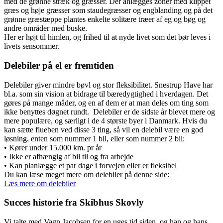
med de grønne stræk og græsser. Der anlægges zoner med klippet
græs og høje græsser som staudegræsser og engblanding og på det
grønne græstæppe plantes enkelte solitære træer af eg og bøg og
andre områder med buske.
Her er højt til himlen, og frihed til at nyde livet som det bør leves i
livets sensommer.
Delebiler på el er fremtiden
Delebiler giver mindre bøvl og stor fleksibilitet. Snestrup Have har
bl.a. som sin vision at bidrage til bæredygtighed i hverdagen. Det
gøres på mange måder, og en af dem er at man deles om ting som
ikke benyttes døgnet rundt. Delebiler er de sidste år blevet mere og
mere populære, og særligt i de 4 største byer i Danmark. Hvis du
kan sætte flueben ved disse 3 ting, så vil en delebil være en god
løsning, enten som nummer 1 bil, eller som nummer 2 bil:
• Kører under 15.000 km. pr år
• Ikke er afhængig af bil til og fra arbejde
• Kan planlægge et par dage i forvejen eller er fleksibel
Du kan læse meget mere om delebiler på denne side:
Læs mere om delebiler
Succes historie fra Skibhus Skovly
Vi talte med Vagn Jacobsen for en uges tid siden, og han og hans