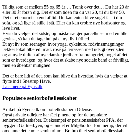
Til dig som er mellem 55 og 65 år…. Tænk over det… Du har 20 år
eller 30 år foran dig. Det er som tiden fra du var 20, til du blev 50.
Det er et enormt spænd af tid. Du kan enten blive suget fast i din
sofa, og gå lige så stille i stå. Eller du kan erobre nye horisonter og
leve livet.
Hvis du vælger det sidste, og måske sælger parcelhuset med en lille
gevinst, så kan du tage hul på et nyt liv i frihed.
Et nyt liv som seenager, hvor yoga, cykelture, rødvinssmagninger,
lækker lokal tilberedt mad, rosé på terrassen med udsigt over søen
og at nyde duften af nye danske jordbær fra orangeriet, noget af det
som er hverdagen, og hvor det at skabe nye sociale bånd er frivilligt,
men en åbenbar mulighed.
Det er bare lidt af det, som kan blive din hverdag, hvis du vælger at
flytte ind i Snestrup Have.
Læs mere på Fyns.dk
Populære seniorbofællesskaber
Artikel på Fyens.dk om bofælleskaber i Odense.
Også private udlejere har fået øjnene op for de populære
seniorbofællesskaber. Et eksempel er pensionsselskabet PFA, der
bygger i Gartnerbyen, og et andet er Miljøbo fra Tommerup, der vil
omdanne det gamle seminarium i Bolbro til et seniorbofællesskab.