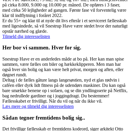
på cirka 8.000, 9.000 og 10.000 pr. måned. De opføres i 3 faser,
med cirka 50 lejligheder ad gangen. Første fase vil forventelig være
klar til indflytning i foråret 2022.
Er du 55+ og klar til at nyde dit livs efterår i et serviceret fællesskab
med ligesindede, så vil Snestrup Have være stedet hvor der naturligt
opstår nærhed og glæde.
Tilmeld dig interesselisten
Her bor vi sammen. Hver for sig.
Snestrup Have er en anderledes måde at bo på. Her kan man spise
sammen, være fælles om biler og hækkeklipperen. Men man har
også hver sin bolig og kan være helt privat, morgen og aften, eller
døgnet rundt.
Deltag i de fælles gåture langs langesøstien, nyd et glas rødvin i
caféen eller dyrk lidt fitness på de udendørs maskiner. Du kan også
bare smække benene op i sofaen, og se din yndlingsserie på Netflix,
bag nedrullede gardiner og i joggingdragt. Du bestemmer!
Fællesskabet er frivilligt. Når du vil og når du ikke vil.
Læs mere og tilmeld dig interesselisten
Sådan tegner fremtidens bolig sig..
Det frivillige fællesskab er fremtidens kodeord, siger arkitekt Otto