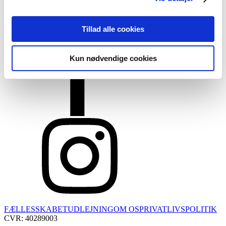
10/14/2018
Winery of the Year
12/18/2018
Tillad alle cookies
When is a vineyard ready for harvest?
Kun nødvendige cookies
FÆLLESSKABET
UDLEJNING
OM OS
PRIVATLIVSPOLITIK
CVR: 40289003