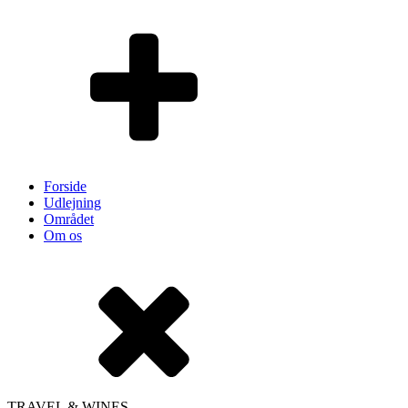
Forside
Udlejning
Området
Om os
TRAVEL & WINES