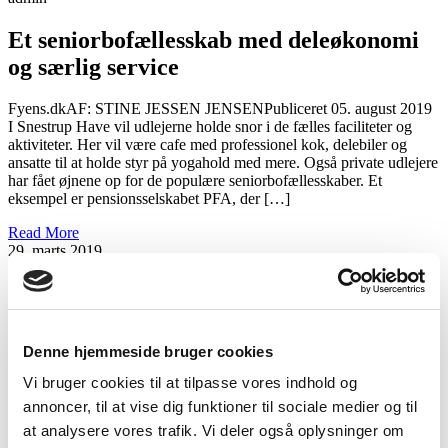
Et seniorbofællesskab med deleøkonomi
og særlig service
Fyens.dkAF: STINE JESSEN JENSENPubliceret 05. august 2019 ​
I Snestrup Have vil udlejerne holde snor i de fælles faciliteter og
aktiviteter. Her vil være cafe med professionel kok, delebiler og
ansatte til at holde styr på yogahold med mere. Også private udlejere
har fået øjnene op for de populære seniorbofællesskaber. Et
eksempel er pensionsselskabet PFA, der […]
Read More
29. marts 2019
admin
Møde med kommunen
Denne hjemmeside bruger cookies
Vi har i denne uge fået tilsagn fra Odense kommune om at opgaven
med at udarbejde lokalplan for området kan begynde. Vi har kun
Vi bruger cookies til at tilpasse vores indhold og
haft et positivt indtryk af samarbejdet med kommunen og ser frem til
annoncer, til at vise dig funktioner til sociale medier og til
det næste års tid, hvor arbejdet med lokalplanen løber af stablen.
Visionen for Snestrup Have går fint i spænd […]
at analysere vores trafik. Vi deler også oplysninger om